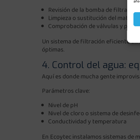
afe
Revisión de la bomba de filtración
Limpieza o sustitución del material
Comprobación de válvulas y prefil
Un sistema de filtración eficiente el
óptimas.
4. Control del agua: eq
Aquí es donde mucha gente improvisa
Parámetros clave:
Nivel de pH
Nivel de cloro o sistema de desinf
Conductividad y temperatura
En Ecoytec instalamos sistemas de me