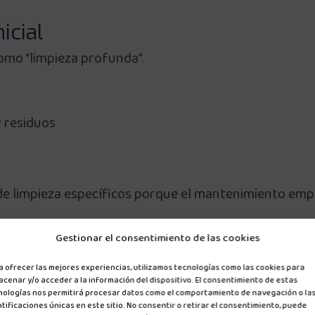
icial
omo “limpieza profunda”.
y residuos
 limpieza específicos porque el mantenimiento empiez
Gestionar el consentimiento de las cookies
: el corazón de la piscina
a ofrecer las mejores experiencias, utilizamos tecnologías como las cookies para
acenar y/o acceder a la información del dispositivo. El consentimiento de estas
nologías nos permitirá procesar datos como el comportamiento de navegación o la
tificaciones únicas en este sitio. No consentir o retirar el consentimiento, puede