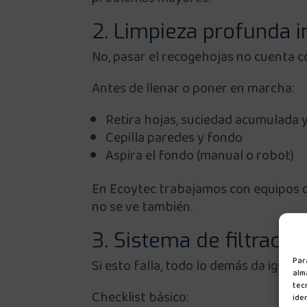
2. Limpieza profunda in
No, pasar el recogehojas no cuenta c
Antes de llenar o poner en marcha:
Retira hojas, suciedad acumulada 
Cepilla paredes y fondo
Aspira el fondo (manual o robot)
En Ecoytec trabajamos con equipos de
no se ve también.
3. Sistema de filtración
Par
Si esto falla, todo lo demás da igual.
alm
tec
Checklist básico:
iden