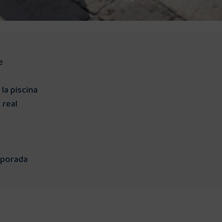
e
 la piscina
 real
mporada