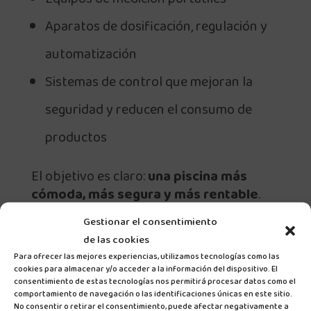
Aparatos de dosificación, regulación y
automatización
Sistemas de control que mejoran la
seguridad y reducen el consumo de
productos
El objetivo es claro:
una piscina más
cómoda, más segura y más rentable
.
Gestionar el consentimiento
Equipamiento completo para piscinas privadas
Ecoytec ofrece una solución integral,
de las cookies
incorporando todos los elementos
Para ofrecer las mejores experiencias, utilizamos tecnologías como las
cookies para almacenar y/o acceder a la información del dispositivo. El
necesarios para que la piscina funcione al
consentimiento de estas tecnologías nos permitirá procesar datos como el
100 % desde el primer día:
comportamiento de navegación o las identificaciones únicas en este sitio.
No consentir o retirar el consentimiento, puede afectar negativamente a